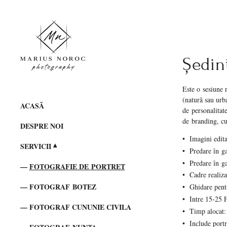
Ședin
Este o sesiune r
(natură sau urb
ACASĂ
de personalitate
de branding, cu
DESPRE NOI
Imagini edita
SERVICII
Predare în ga
Predare în ga
FOTOGRAFIE DE PORTRET
Cadre realiza
FOTOGRAF BOTEZ
Ghidare pentr
Intre 15-25 F
FOTOGRAF CUNUNIE CIVILA
Timp alocat:
Include portr