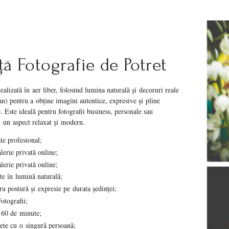
ță Fotografie de Potret
ealizată în aer liber, folosind lumina naturală și decoruri reale
an) pentru a obține imagini autentice, expresive și pline
. Este ideală pentru fotografii business, personale sau
 un aspect relaxat și modern.
te profesional;
lerie privată online;
lerie privată online;
te în lumină naturală;
u postură și expresie pe durata ședinței;
otografii;
 60 de minute;
ete cu o singură persoană;